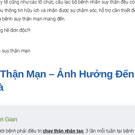
y tế cũng như các tổ chức, câu lạc bộ bệnh nhân suy thận đều có
ều thông tin hữu ích và nhận được sự chăm sóc, hỗ trợ cần thiết 
à bệnh suy thận mạn mang đến.
 hề đơn độc!!!
Thận Mạn – Ảnh Hưởng Đến 
à
i Gian
i bệnh phải điều trị
chạy thận nhân tạo
3 lần mỗi tuần tại bệnh 