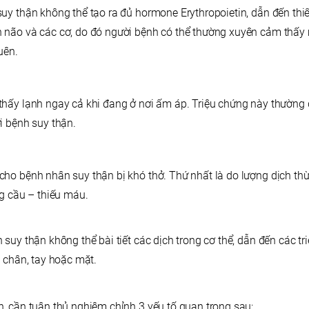
uy thận không thể tạo ra đủ hormone Erythropoietin, dẫn đến thi
 não và các cơ, do đó người bệnh có thể thường xuyên cảm thấy 
uên.
hấy lạnh ngay cả khi đang ở nơi ấm áp. Triệu chứng này thường đ
i bệnh suy thận.
ho bệnh nhân suy thận bị khó thở. Thứ nhất là do lượng dịch thừ
ng cầu – thiếu máu.
suy thận không thể bài tiết các dịch trong cơ thể, dẫn đến các t
á chân, tay hoặc mặt.
, cần tuân thủ nghiêm chỉnh 3 yếu tố quan trọng sau: