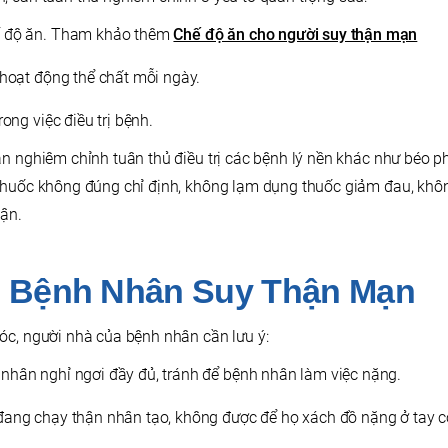
ế độ ăn. Tham khảo thêm
Chế độ ăn cho người suy thận mạn
 hoạt động thể chất mỗi ngày.
rong việc điều trị bệnh.
n nghiêm chỉnh tuân thủ điều trị các bệnh lý nền khác như béo ph
 thuốc không đúng chỉ định, không lạm dụng thuốc giảm đau, kh
hận.
 Bệnh Nhân Suy Thận Mạn
óc, người nhà của bệnh nhân cần lưu ý:
nhân nghỉ ngơi đầy đủ, tránh để bệnh nhân làm việc nặng.
đang chạy thận nhân tạo, không được để họ xách đồ nặng ở tay có