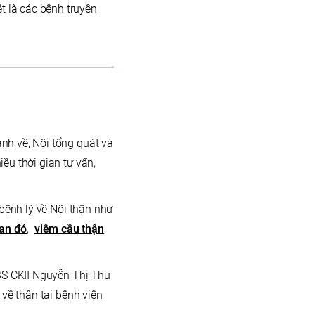
t là các bệnh truyền
nh về, Nội tổng quát và
ều thời gian tư vấn,
 bệnh lý về Nội thận như
ban đỏ
,
viêm cầu thận
,
 BS CKII Nguyễn Thị Thu
 về thận tại bệnh viện