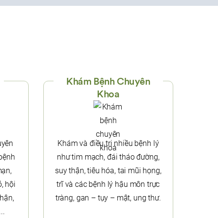
Khám Bệnh Chuyên
Khoa
uyên
Khám và điều trị nhiều bệnh lý
 bệnh
như tim mạch, đái tháo đường,
mạn,
suy thận, tiêu hóa, tai mũi họng,
, hội
trĩ và các bệnh lý hậu môn trực
hận,
tràng, gan – tụy – mật, ung thư.
..