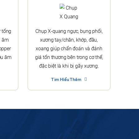
ừ tổng
Chụp X-quang ngực, bụng phổi,
u âm
xương tay/chân, khớp, đầu,
opper
xoang giúp chẩn đoán và đánh
êu âm
giá tổn thương bên trong cơ thể,
đặc biệt là khi bị gãy xương.
Tìm Hiểu Thêm