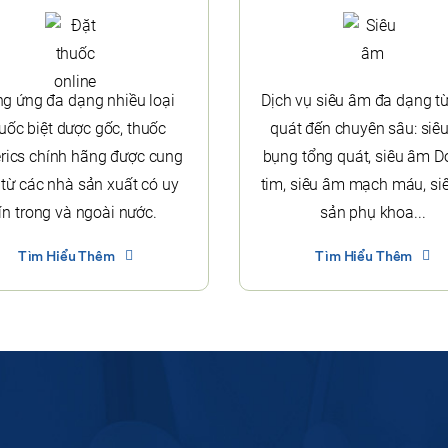
g ứng đa dạng nhiều loại
Dịch vụ siêu âm đa dạng t
uốc biệt dược gốc, thuốc
quát đến chuyên sâu: siê
rics chính hãng được cung
bụng tổng quát, siêu âm D
 từ các nhà sản xuất có uy
tim, siêu âm mạch máu, si
tín trong và ngoài nước.
sản phụ khoa...
Tìm Hiểu Thêm
Tìm Hiểu Thêm