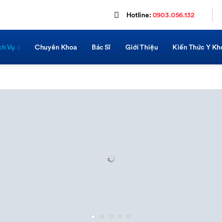
Hotline:
0903.056.132
ch Vụ
Chuyên Khoa
Bác Sĩ
Giới Thiệu
Kiến Thức Y Kh