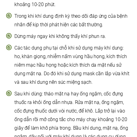
khoảng 10-20 phút.
Trong khi khí dung định kỳ theo dõi đáp ứng của bệnh
nhân để kịp thời phát hiện các bất thường.
Dừng máy ngay khi không thấy khí phun ra.
Các tác dụng phụ tại chỗ khi sử dụng máy khí dung:
ho, khàn giọng, nhiễm nấm vùng hầu họng, kích thích
niêm mạc hầu họng hoặc kích thích da mặt nếu sử
dụng mặt nạ. Do đó khi sử dụng mask cần lắp vừa khít
và sau khí dung nên súc miệng sạch.
Sau khi dùng: tháo mặt nạ hay ống ngậm, cốc đựng
thuốc ra khỏi ống dẫn nhựa. Rửa mặt nạ, ống ngậm,
cốc đựng thuốc dưới vòi nước, để khô. Lắp trở lại vào
ống dẫn rồi mở công tắc cho máy chạy khoảng 10-20
giây để làm khô phía trong. Bầu khí dung, mặt nạ, ống
ngậm, dây nối với máy khí dung là các dụng cụ dùng