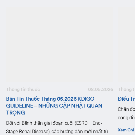
Thông tin thuốc
08.05.2026
Thông t
Bản Tin Thuốc Tháng 05.2026 KDIGO
Điều T
GUIDELINE – NHỮNG CẬP NHẬT QUAN
Chẩn đo
TRỌNG
cộng đồn
Đối với Bệnh thận giai đoạn cuối (ESRD – End-
Xem Chi 
Stage Renal Disease), các hướng dẫn mới nhất từ