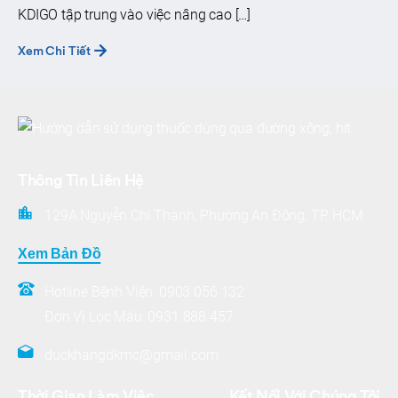
KDIGO tập trung vào việc nâng cao […]
Xem Chi Tiết
Thông Tin Liên Hệ
129A Nguyễn Chí Thanh, Phường An Đông, TP. HCM
Xem Bản Đồ
Hotline Bệnh Viện:
0903.056.132
Đơn Vị Lọc Máu:
0931.888.457
duckhangdkmc@gmail.com
Thời Gian Làm Việc
Kết Nối Với Chúng Tôi