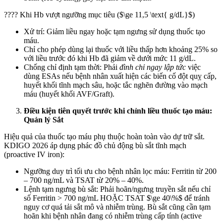
???? Khi Hb vượt ngưỡng mục tiêu ($\ge 11,5 \text{ g/dL}$)
Xử trí: Giảm liều ngay hoặc tạm ngưng sử dụng thuốc tạo
máu.
Chỉ cho phép dùng lại thuốc với liều thấp hơn khoảng 25% so
với liều trước đó khi Hb đã giảm về dưới mức 11 g/dL.
Chống chỉ định tạm thời: Phải
đình chỉ ngay lập tức
việc
dùng ESAs nếu bệnh nhân xuất hiện các biến cố đột quỵ cấp,
huyết khối tĩnh mạch sâu, hoặc tắc nghẽn đường vào mạch
máu (huyết khối AVF/Graft).
Điều kiện tiên quyết trước khi chỉnh liều thuốc tạo máu:
Quản lý Sắt
Hiệu quả của thuốc tạo máu phụ thuộc hoàn toàn vào dự trữ sắt.
KDIGO 2026 áp dụng phác đồ chủ động bù sắt tĩnh mạch
(proactive IV iron):
Ngưỡng duy trì tối ưu cho bệnh nhân lọc máu: Ferritin từ 200
– 700 ng/mL và TSAT từ 20% – 40%.
Lệnh tạm ngưng bù sắt: Phải hoãn/ngưng truyền sắt nếu chỉ
số Ferritin > 700 ng/mL HOẶC TSAT $\ge 40\%$ để tránh
nguy cơ quá tải sắt mô và nhiễm trùng. Bù sắt cũng cần tạm
hoãn khi bệnh nhân đang có nhiễm trùng cấp tính (active