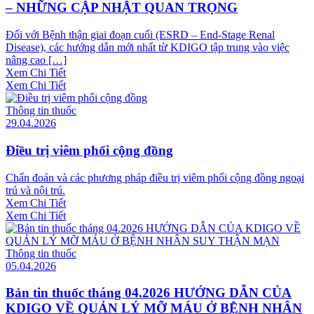
– NHỮNG CẬP NHẬT QUAN TRỌNG
Đối với Bệnh thận giai đoạn cuối (ESRD – End-Stage Renal
Disease), các hướng dẫn mới nhất từ KDIGO tập trung vào việc
nâng cao […]
Xem Chi Tiết
Xem Chi Tiết
Thông tin thuốc
29.04.2026
Điều trị viêm phổi cộng đồng
Chẩn đoán và các phương pháp điều trị viêm phổi cộng đồng ngoại
trú và nội trú.
Xem Chi Tiết
Xem Chi Tiết
Thông tin thuốc
05.04.2026
Bản tin thuốc tháng 04.2026 HƯỚNG DẪN CỦA
KDIGO VỀ QUẢN LÝ MỠ MÁU Ở BỆNH NHÂN