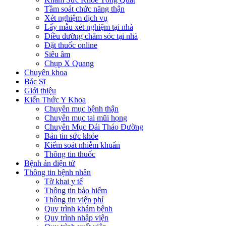
Tầm soát chức năng thận
Xét nghiệm dịch vụ
Lấy mẫu xét nghiệm tại nhà
Điều dưỡng chăm sóc tại nhà
Đặt thuốc online
Siêu âm
Chụp X Quang
Chuyên khoa
Bác Sĩ
Giới thiệu
Kiến Thức Y Khoa
Chuyên mục bệnh thận
Chuyên mục tai mũi họng
Chuyên Mục Đái Tháo Đường
Bản tin sức khỏe
Kiểm soát nhiễm khuẩn
Thông tin thuốc
Bệnh án điện tử
Thông tin bệnh nhân
Tờ khai y tế
Thông tin bảo hiểm
Thông tin viện phí
Quy trình khám bệnh
Quy trình nhập viện