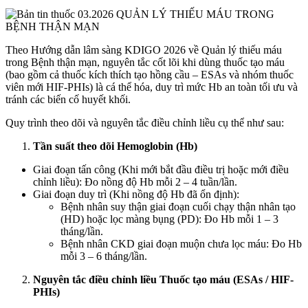
Theo Hướng dẫn lâm sàng KDIGO 2026 về Quản lý thiếu máu
trong Bệnh thận mạn, nguyên tắc cốt lõi khi dùng thuốc tạo máu
(bao gồm cả thuốc kích thích tạo hồng cầu – ESAs và nhóm thuốc
viên mới HIF-PHIs) là cá thể hóa, duy trì mức Hb an toàn tối ưu và
tránh các biến cố huyết khối.
Quy trình theo dõi và nguyên tắc điều chỉnh liều cụ thể như sau:
Tần suất theo dõi Hemoglobin (Hb)
Giai đoạn tấn công (Khi mới bắt đầu điều trị hoặc mới điều
chỉnh liều): Đo nồng độ Hb mỗi 2 – 4 tuần/lần.
Giai đoạn duy trì (Khi nồng độ Hb đã ổn định):
Bệnh nhân suy thận giai đoạn cuối chạy thận nhân tạo
(HD) hoặc lọc màng bụng (PD): Đo Hb mỗi 1 – 3
tháng/lần.
Bệnh nhân CKD giai đoạn muộn chưa lọc máu: Đo Hb
mỗi 3 – 6 tháng/lần.
Nguyên tắc điều chỉnh liều Thuốc tạo máu (ESAs / HIF-
PHIs)