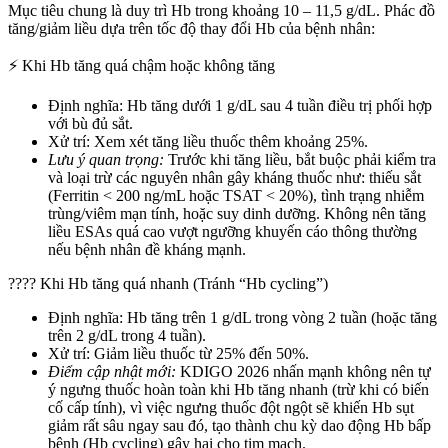
Mục tiêu chung là duy trì Hb trong khoảng 10 – 11,5 g/dL. Phác đồ
tăng/giảm liều dựa trên tốc độ thay đổi Hb của bệnh nhân:
⚡ Khi Hb tăng quá chậm hoặc không tăng
Định nghĩa: Hb tăng dưới 1 g/dL sau 4 tuần điều trị phối hợp
với bù đủ sắt.
Xử trí: Xem xét tăng liều thuốc thêm khoảng 25%.
Lưu ý quan trọng:
Trước khi tăng liều, bắt buộc phải kiểm tra
và loại trừ các nguyên nhân gây kháng thuốc như: thiếu sắt
(Ferritin < 200 ng/mL hoặc TSAT < 20%), tình trạng nhiễm
trùng/viêm mạn tính, hoặc suy dinh dưỡng. Không nên tăng
liều ESAs quá cao vượt ngưỡng khuyến cáo thông thường
nếu bệnh nhân đề kháng mạnh.
???? Khi Hb tăng quá nhanh (Tránh “Hb cycling”)
Định nghĩa: Hb tăng trên 1 g/dL trong vòng 2 tuần (hoặc tăng
trên 2 g/dL trong 4 tuần).
Xử trí: Giảm liều thuốc từ 25% đến 50%.
Điểm cập nhật mới:
KDIGO 2026 nhấn mạnh không nên tự
ý ngưng thuốc hoàn toàn khi Hb tăng nhanh (trừ khi có biến
cố cấp tính), vì việc ngưng thuốc đột ngột sẽ khiến Hb sụt
giảm rất sâu ngay sau đó, tạo thành chu kỳ dao động Hb bấp
bênh (Hb cycling) gây hại cho tim mạch.