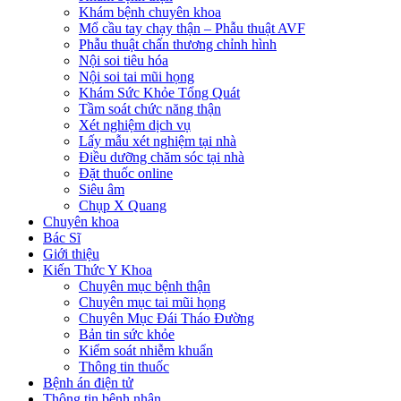
Khám bệnh chuyên khoa
Mổ cầu tay chạy thận – Phẫu thuật AVF
Phẫu thuật chấn thương chỉnh hình
Nội soi tiêu hóa
Nội soi tai mũi họng
Khám Sức Khỏe Tổng Quát
Tầm soát chức năng thận
Xét nghiệm dịch vụ
Lấy mẫu xét nghiệm tại nhà
Điều dưỡng chăm sóc tại nhà
Đặt thuốc online
Siêu âm
Chụp X Quang
Chuyên khoa
Bác Sĩ
Giới thiệu
Kiến Thức Y Khoa
Chuyên mục bệnh thận
Chuyên mục tai mũi họng
Chuyên Mục Đái Tháo Đường
Bản tin sức khỏe
Kiểm soát nhiễm khuẩn
Thông tin thuốc
Bệnh án điện tử
Thông tin bệnh nhân