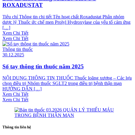
ROXADUSTAT
Tiêu chí Thông tin chi tiết Tên hoạt chất Roxadustat Phân nhóm
dược lý Thuốc ức chế men Prolyl Hydroxylase của yếu tố cảm ứng
[…]
Xem Chi Tiết
Xem Chi Tiết
Thông tin thuốc
30.12.2025
Sổ tay thông tin thuốc năm 2025
NỘI DUNG THÔNG TIN THUỐC Thuốc loãng xương – Các lựa
chọn điều trị Nhóm thuốc SGLT2 trong điều trị bệnh thận mạn
HƯỚNG DẪN […]
Xem Chi Tiết
Xem Chi Tiết
Thông tin liên hệ