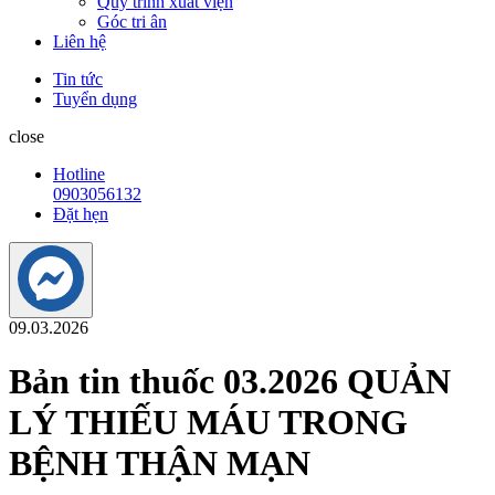
Quy trình xuất viện
Góc tri ân
Liên hệ
Tin tức
Tuyển dụng
close
Hotline
0903056132
Đặt hẹn
09.03.2026
Bản tin thuốc 03.2026 QUẢN
LÝ THIẾU MÁU TRONG
BỆNH THẬN MẠN