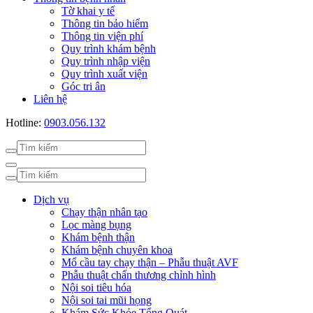
Tờ khai y tế
Thông tin bảo hiểm
Thông tin viện phí
Quy trình khám bệnh
Quy trình nhập viện
Quy trình xuất viện
Góc tri ân
Liên hệ
Hotline:
0903.056.132
Dịch vụ
Chạy thận nhân tạo
Lọc màng bụng
Khám bệnh thận
Khám bệnh chuyên khoa
Mổ cầu tay chạy thận – Phẫu thuật AVF
Phẫu thuật chấn thương chỉnh hình
Nội soi tiêu hóa
Nội soi tai mũi họng
Khám Sức Khỏe Tổng Quát