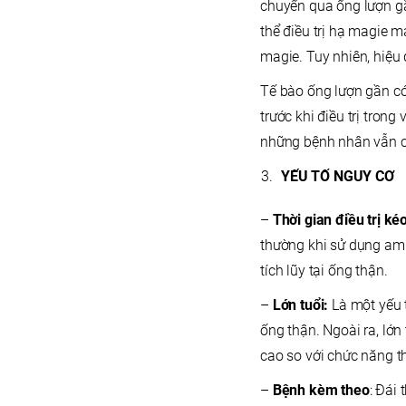
chuyển qua ống lượn gầ
thể điều trị hạ magie 
magie. Tuy nhiên, hiệu
Tế bào ống lượn gần có
trước khi điều trị tron
những bệnh nhân vẫn cò
YẾU TỐ NGUY CƠ
–
Thời gian điều trị ké
thường khi sử dụng ami
tích lũy tại ống thận.
–
Lớn tuổi:
Là một yếu 
ống thận. Ngoài ra, lớn
cao so với chức năng t
–
Bệnh kèm theo
: Đái