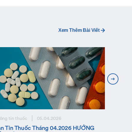
Xem Thêm Bài Viết
ông tin thuốc
05.04.2026
Thông tin 
ản Tin Thuốc Tháng 04.2026 HƯỚNG
Bản Tin