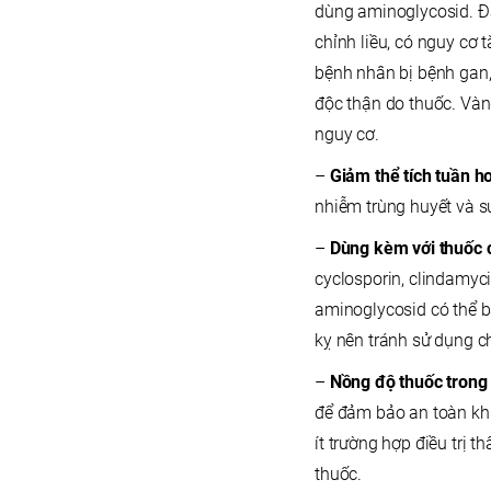
dùng aminoglycosid. Đ
chỉnh liều, có nguy cơ
bệnh nhân bị bệnh gan, 
độc thận do thuốc. Vàng
nguy cơ.
–
Giảm thể tích tuần h
nhiễm trùng huyết và s
–
Dùng kèm với thuốc 
cyclosporin, clindamyc
aminoglycosid có thể b
kỵ nên tránh sử dụng c
–
Nồng độ thuốc trong
để đảm bảo an toàn khi 
ít trường hợp điều trị 
thuốc.