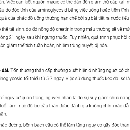
n. Việc cạn kiệt nguồn magie có thể dẫn đến giảm thứ cấp kali 
máu do độc tính của aminoglycosid bằng việc uống hoặc tiêm tĩ
 quả của phác đồ uống thường hạn chế bởi sự bài tiết ra nước tiể
 thể tái sinh, do đó nồng độ creatinin trong máu thường sẽ về m
g vòng 21 ngày sau khi ngưng thuốc. Tuy nhiên, quá trình phục hồi
n giảm thể tích tuần hoàn, nhiễm trùng huyết, dị hóa.
o dài:
Tổn thương thận cấp thường xuất hiện ở những người có ch
noglycosid tối thiểu từ 5-7 ngày. Việc sử dụng thuốc kéo dài sẽ 
tố nguy cơ quan trọng, nguyên nhân là do sự suy giảm chức năng 
 tuổi làm mức độ lọc cầu thận
được đánh giá không chính xác dẫn
hận.
 tháo đường, bệnh bạch cầu có thể làm tăng nguy cơ gây độc thậ