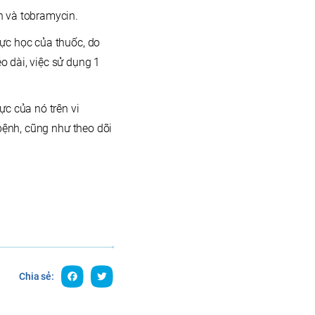
n và tobramycin.
ực học của thuốc, do
 dài, việc sử dụng 1
ực của nó trên vi
 bệnh, cũng như theo dõi
Chia sẻ: