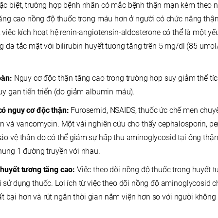
ặc biệt, trường hợp bệnh nhân có mắc bệnh thận mạn kèm theo 
 tăng cao nồng độ thuốc trong máu hơn ở người có chức năng thận
việc kích hoạt hệ renin-angiotensin-aldosterone có thể là một yế
 da tắc mật với bilirubin huyết tương tăng trên 5 mg/dl (85 umol
oàn:
Nguy cơ độc thận tăng cao trong trường hợp suy giảm thể tíc
uy gan tiến triển (do giảm albumin máu).
có nguy cơ độc thận:
Furosemid, NSAIDS, thuốc ức chế men chuyển
in và vancomycin. Một vài nghiên cứu cho thấy cephalosporin, pen
ảo vệ thận do có thể giảm sự hấp thu aminoglycosid tại ống thận
hung 1 đường truyền với nhau.
 huyết tương tăng cao:
Việc theo dõi nồng độ thuốc trong huyết tư
sử dụng thuốc. Lợi ích từ việc theo dõi nồng độ aminoglycosid ch
thất bại hơn và rút ngắn thời gian nằm viện hơn so với người không