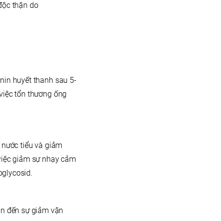
độc thận do
nin huyết thanh sau 5-
 việc tổn thương ống
c nước tiểu và giảm
 việc giảm sự nhạy cảm
oglycosid.
an đến sự giảm vận