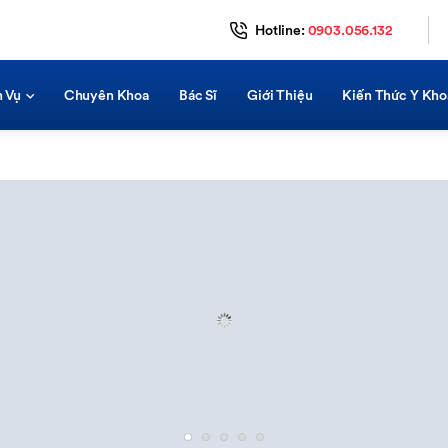
Hotline:
0903.056.132
h Vụ
Chuyên Khoa
Bác Sĩ
Giới Thiệu
Kiến Thức Y Kho