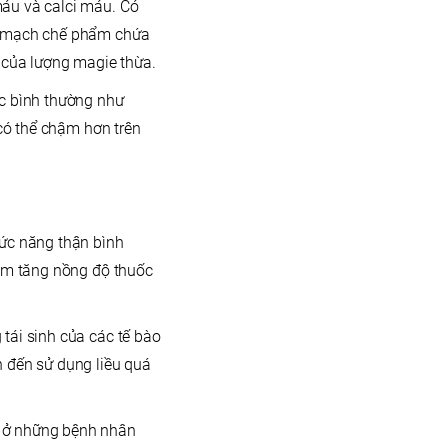
máu và calci máu. Có
nh mạch chế phẩm chứa
u của lượng magie thừa.
ức bình thường như
 có thể chậm hơn trên
ức năng thận bình
làm tăng nồng độ thuốc
tái sinh của các tế bào
 đến sử dụng liều quá
n ở những bệnh nhân