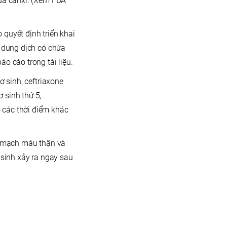
hứa canxi. (Xem FDA
 quyết định triển khai
à dung dịch có chứa
o cáo trong tài liệu.
ơ sinh, ceftriaxone
 sinh thứ 5,
 các thời điểm khác
hệ mạch máu thận và
 sinh xảy ra ngay sau