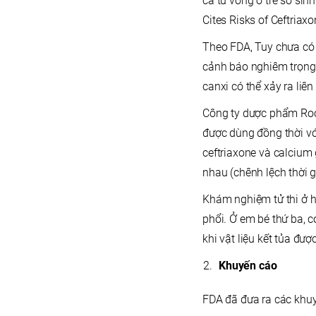
ca tử vong ở trẻ sơ si
Cites Risks of Ceftriax
Theo FDA, Tuy chưa có 
cảnh báo nghiêm trọng t
canxi có thể xảy ra liê
Công ty dược phẩm Roche
được dùng đồng thời vớ
ceftriaxone và calcium
nhau (chênh lệch thời 
Khám nghiệm tử thi ở h
phổi. Ở em bé thứ ba, c
khi vật liệu kết tủa đượ
Khuyến cáo
FDA đã đưa ra các khuy