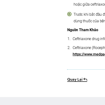
hoặc giữa ceftriax
Trước khi bắt đầu đ
dùng thuốc của bện
Nguồn Tham Khảo
Ceftriaxone drug in
Ceftriaxone (Roceph
https://www.medpa
Quay Lại