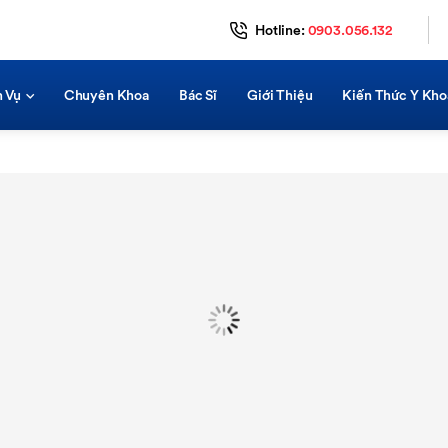
Hotline:
0903.056.132
h Vụ
Chuyên Khoa
Bác Sĩ
Giới Thiệu
Kiến Thức Y Kho