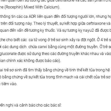
nh liên quan đến sự tương tác giữa ceftriaxone và các sản phẩm c
one (Rocephin) Mixed With Calcium).
thông tin các ca ADR liên quan đến đối tượng người lớn, nhưng họ
rên đối tượng này. Theo lý thuyết, sự kết hợp giữa ceftriaxone v
n quan đến vấn đề tương kỵ thuốc. Và sự tương kỵ nayu2 đã được bá
 cho biết các ca tử vong ở trẻ sơ sinh xảy ra đột ngột. Ở 4 trẻ s
i các dung dịch chứa canxi bằng cùng một đường truyền. Ở trẻ sơ
 gluconate được sử dụng theo các đường truyền khác nhau và vào
gian chính xác không được báo cáo).
ai trẻ sơ sinh đã tìm thấy bằng chứng về tinh thể kết tủa trong 
ó bằng chứng về sự kết tủa trong tĩnh mạch và cái chết của trẻ sơ
c tiêm vào.
ến nghị và cảnh báo cho các bác sĩ: