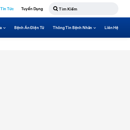
Tin Tức
Tuyển Dụng
a
Bệnh Án Điện Tử
Thông Tin Bệnh Nhân
Liên Hệ