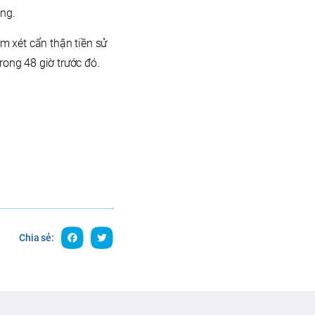
ng.
m xét cẩn thận tiền sử
ong 48 giờ trước đó.
Chia sẻ: