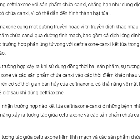
g ceftriaxone với sản phẩm chứa canxi, chẳng hạn như dung dịc
 chứa canxi, vì có thể dẫn đến hình thành hạt tủa .
riaxone cùng một đường truyền hoặc vị trí truyền dịch khác nhau
hẩm chứa canxi qua đường tĩnh mạch, bao gồm cả dịch lỏng dinh
trường hợp phản ứng tử vong với ceftriaxone-canxi kết tủa trong 
áo.
 trường hợp xảy ra khi sử dụng đồng thời hai sản phẩm, sự tươn
iaxone và các sản phẩm chứa canxi vào các thời điểm khác nhau
rên cơ sở thời gian bán hủy của ceftriaxone, có khả năng về mặt l
8 giờ sau khi dùng ceftriaxone.
 nhận trường hợp nào kết tủa ceftriaxone-canxi ở những bệnh nh
 năng xảy ra tương tác giữa ceftriaxone và các sản phẩm chứa c
ề tương tác giữa ceftriaxone tiêm tĩnh mạch và các sản phẩm ch