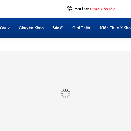
Hotline:
0903.056.132
h Vụ
Chuyên Khoa
Bác Sĩ
Giới Thiệu
Kiến Thức Y Kho