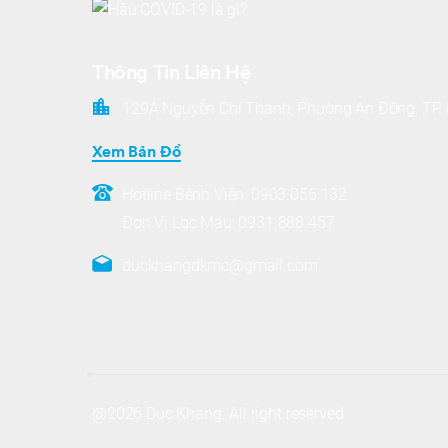
Thông Tin Liên Hệ
129A Nguyễn Chí Thanh, Phường An Đông, TP
Xem Bản Đồ
Hotline Bệnh Viện:
0903.056.132
Đơn Vị Lọc Máu:
0931.888.457
duckhangdkmc@gmail.com
@2026 Duc Khang. All right reserved