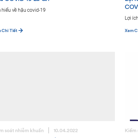
COV
 hiểu về hậu covid-19
Lợi íc
 Chi Tiết
Xem Ch
m soát nhiễm khuẩn
10.04.2022
Kiểm 