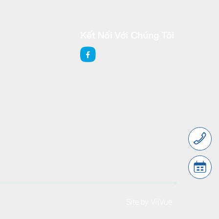
Kết Nối Với Chúng Tôi
Site by
ViiVue
.