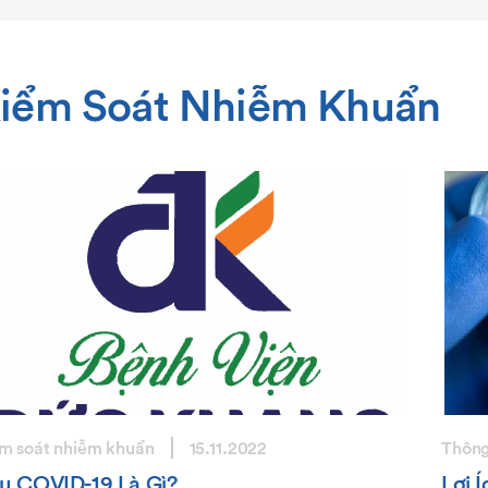
iểm Soát Nhiễm Khuẩn
m soát nhiễm khuẩn
15.11.2022
Thông
u COVID-19 Là Gì?
Lợi 