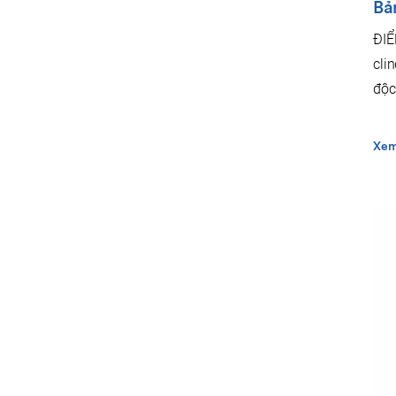
Bả
ĐIỂ
cli
độc
Xem