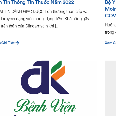
n Tin Thông Tin Thuốc Năm 2022
Bộ Y
Moln
M TIN CẢNH GIÁC DƯỢC Tổn thương thận cấp và
COV
ndamycin dạng viên nang, dạng tiêm Khả năng gây
Hướng
 trên thận của Clindamycin khi […]
trong 
 Chi Tiết
Xem Ch