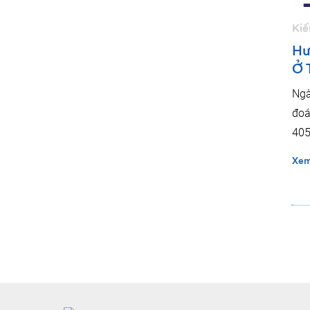
Kiể
Hư
Ở 
Ngà
đoá
405
Xem