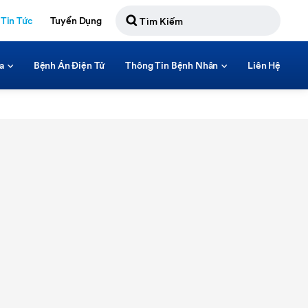
Tin Tức
Tuyển Dụng
a
Bệnh Án Điện Tử
Thông Tin Bệnh Nhân
Liên Hệ