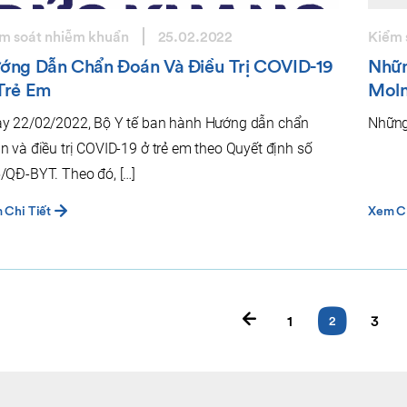
m soát nhiễm khuẩn
25.02.2022
Kiểm 
ớng Dẫn Chẩn Đoán Và Điều Trị COVID-19
Nhữn
Trẻ Em
Moln
y 22/02/2022, Bộ Y tế ban hành Hướng dẫn chẩn
Những
n và điều trị COVID-19 ở trẻ em theo Quyết định số
/QĐ-BYT. Theo đó, […]
 Chi Tiết
Xem Ch
1
3
2