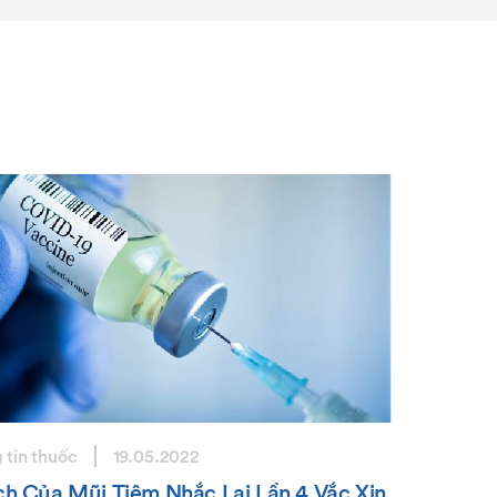
 tin thuốc
19.05.2022
Ích Của Mũi Tiêm Nhắc Lại Lần 4 Vắc Xin