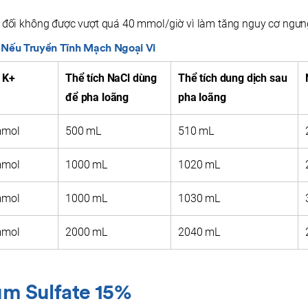
t đối không được vượt quá 40 mmol/giờ vì làm tăng nguy cơ ngưn
 Nếu Truyền Tĩnh Mạch Ngoại Vi
 K+
Thể tích NaCl dùng
Thể tích dung dịch sau
để pha loãng
pha loãng
mmol
500 mL
510 mL
mmol
1000 mL
1020 mL
mmol
1000 mL
1030 mL
mmol
2000 mL
2040 mL
um Sulfate 15%