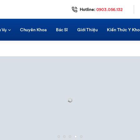
Hotline:
0903.056.132
h Vụ
Chuyên Khoa
Bác Sĩ
Giới Thiệu
Kiến Thức Y Kho