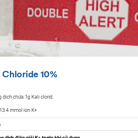
m Chloride 10%
dịch chứa 1g Kali clorid.
a 13.4 mmol ion K+
G
dịch điện giải K+ trước khi sử dụng