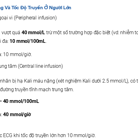
g Và Tốc Độ Truyền Ở Người Lớn
ại vi (Peripheral infusion)
 vượt quá
40 mmol/L
trừ một số trường hợp đặc biệt (vd: nhiễm t
i đa:
10 mmol/100mL
.
a: 10 mmol/giờ.
ng tâm (Central line infusion)
nhân bị hạ Kali máu nặng (xét nghiệm Kali dưới 2.5 mmol/L), có 
 đường truyền tĩnh mạch trung tâm.
– 40 mmol/100mL
a:
40 mmol/giờ
ục ECG khi tốc độ truyền lớn hơn 10 mmol/giờ.