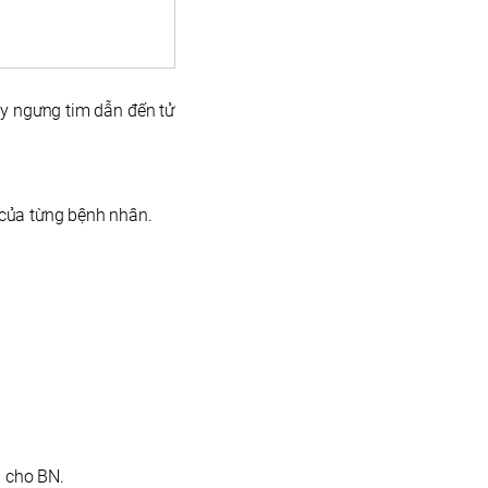
ây ngưng tim dẫn đến tử
ncủa từng bệnh nhân.
n cho BN.