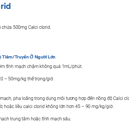
orid
 chứa 500mg Calci clorid.
 Tiêm/truyền Ở Người Lớn
iêm tĩnh mạch chậm không quá 1mL/phút.
20 – 50mg/kg thể trọng/giờ.
h mạch, pha loãng trong dung môi tương hợp đến nồng độ Calci clo
iờ, hoặc liều calci clorid không lớn hơn 45 – 90 mg/kg/giờ.
mạch trung tâm hoặc tĩnh mạch sâu.