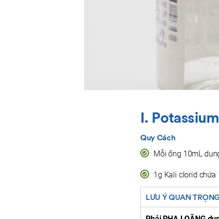
I. Potassiu
Quy Cách
Mỗi ống 10mL dung 
1g Kali clorid chứ
LƯU Ý QUAN TRỌN
Phải PHA LOÃNG dung 