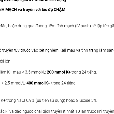
NH MẠCH và truyền với tốc độ CHẬM
đặc, hoặc dùng qua đường tiêm tĩnh mạch (IV push) sẽ lập tức g
độ truyền tùy thuộc vào xét nghiệm Kali máu và tình trạng lâm sà
ời lớn:
hiệm K+ máu < 3.5 mmol/L:
200 mmol K+
trong 24 tiếng.
 < 2.5 mmol/L:
400 mmol K+
trong 24 tiếng.
i K+ trong NaCl 0.9% (ưu tiên sử dụng) hoặc Glucose 5%.
lắc kĩ và đảo ngược chai dịch truyền ít nhất 10 lần trước khi truyề