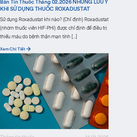
Bản Tin Thuốc Tháng 02.2026 NHỮNG LƯU Ý
KHI SỬ DỤNG THUỐC ROXADUSTAT
Sử dụng Roxadustat khi nào? (Chỉ định) Roxadustat
(nhóm thuốc viên HIF-PHI) được chỉ định để điều trị
thiếu máu do bệnh thận mạn tính […]
Xem Chi Tiết
Thông tin thuốc
14.01.2026