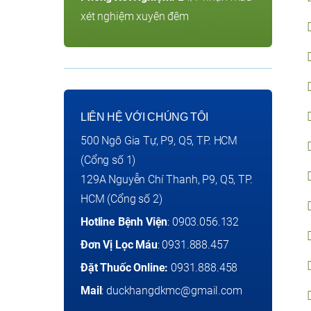
xét nghiệm xuyên đêm
LIÊN HỆ VỚI CHÚNG TÔI
500 Ngô Gia Tự, P9, Q5, TP. HCM
(Cổng số 1)
129A Nguyễn Chí Thanh, P9, Q5, TP.
HCM (Cổng số 2)
Hotline Bệnh Viện
:
0903.056.132
Đơn Vị Lọc Máu
:
0931.888.457
Đặt Thuốc Online:
0931.888.458
Mail
:
duckhangdkmc@gmail.com