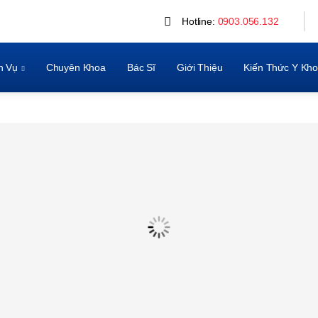
Hotline:
0903.056.132
h Vụ
Chuyên Khoa
Bác Sĩ
Giới Thiệu
Kiến Thức Y Kh