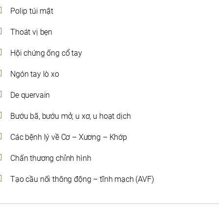
Polip túi mật
Thoát vị bẹn
Hội chứng ống cổ tay
Ngón tay lò xo
De quervain
Bướu bã, bướu mở, u xơ, u hoạt dịch
Các bệnh lý về Cơ – Xương – Khớp
Chấn thương chỉnh hình
Tạo cầu nối thông động – tĩnh mạch (AVF)