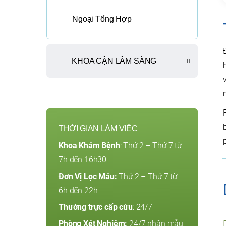
Ngoại Tổng Hợp
KHOA CẬN LÂM SÀNG
THỜI GIAN LÀM VIỆC
Khoa Khám Bệnh
: Thứ 2 – Thứ 7 từ
7h đến 16h30
Đơn Vị Lọc Máu:
Thứ 2 – Thứ 7 từ
6h đến 22h
Thường trực cấp cứu
: 24/7
Phòng Xét Nghiệm:
24/7 nhận mẫu