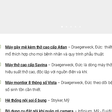
Máy gây mê kèm thở cao cấp Atlan
– Draegerweck, Đức: thiết
mổ thích hợp cho mọi bệnh nhân và quy trình phẫu thuật.
Máy thở cao cấp Savina
– Draegerweck, Đức: là dòng máy th
hiệu suất thở cao, độc lập với nguồn điện và khí.
Máy montior 8 thông số Vista
– Draegerweck, Đức: theo dõi bện
số sinh tồn cần thiết.
Hệ thống nội soi ổ bụng
– Stryker, Mỹ
Bộ dụng cụ đặt nội khí quản có camera
– Infinium, Mỹ - Fujif