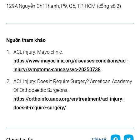
129A Nguyễn Chí Thanh, P9, Q5, TP. HCM (cổng số 2)
Nguồn tham khảo
ACL injury. Mayo clinic.
https://www.mayoclinic.org/diseases-conditions/acl-
injury/symptoms-causes/syc-20350738
ACL Injury: Does It Require Surgery? American Academy
Of Orthopaedic Surgeons.
https://orthoinfo.aaos.org/en/treatment/acl-injury-
does-it-require-surgery/
Quay Lại
Chia sẻ: