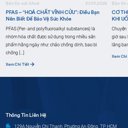
Bản tin sức khoẻ
27.07.2026
Bản tin
PFAS – “HOÁ CHẤT VĨNH CỬU”: Điều Bạn
CƠ TH
Nên Biết Để Bảo Vệ Sức Khỏe
KHI UỐ
PFAS (Per- and polyfluoroalkyl substances) là
Chuyện g
nhóm hóa chất được sử dụng trong nhiều sản
giờ sau 
phẩm hằng ngày như: chảo chống dính, bao bì
lâng ban
chống […]
Xem Chi 
Xem Chi Tiết
Thông Tin Liên Hệ
129A Nguyễn Chí Thanh, Phường An Đông, TP. HCM