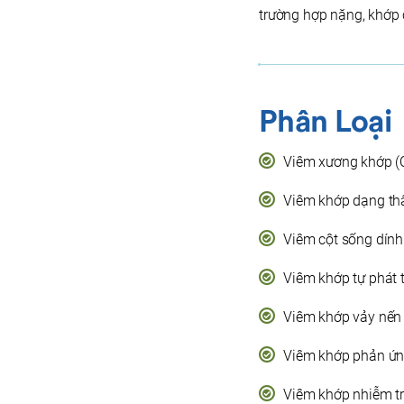
trường hợp nặng, khớp c
Phân Loại
Viêm xương khớp (O
Viêm khớp dạng thấ
Viêm cột sống dính
Viêm khớp tự phát th
Viêm khớp vảy nến (
Viêm khớp phản ứng 
Viêm khớp nhiễm trù