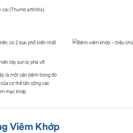
 cái (Thumb arthritis)
trên, có 2 loại phổ biến nhất
iến lớp sụn bị phá vỡ
p là một căn bệnh trong đó
 của cơ thể tấn công các
iêm mạc khớp
ng Viêm Khớp