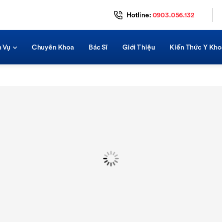
Hotline:
0903.056.132
h Vụ
Chuyên Khoa
Bác Sĩ
Giới Thiệu
Kiến Thức Y Kho