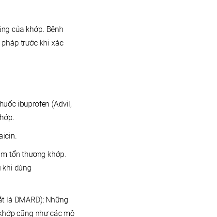
năng của khớp. Bệnh
 pháp trước khi xác
uốc ibuprofen (Advil,
khớp.
icin.
hậm tổn thương khớp.
ụ khi dùng
tắt là DMARD): Những
c khớp cũng như các mô