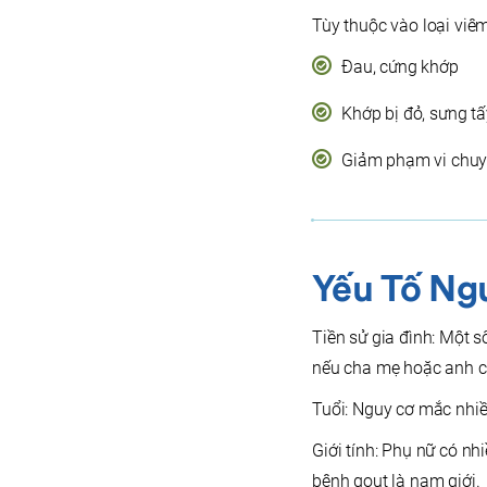
Tùy thuộc vào loại viêm
Đau, cứng khớp
Khớp bị đỏ, sưng tấ
Giảm phạm vi chu
Yếu Tố Ng
Tiền sử gia đình: Một s
nếu cha mẹ hoặc anh c
Tuổi: Nguy cơ mắc nhiều
Giới tính: Phụ nữ có 
bệnh gout là nam giới.