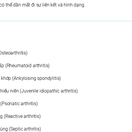
ó thể dần mất đi sự liên kết và hình dạng.
steoarthritis)
p (Rheumatoid arthritis)
 khớp (Ankylosing spondylitis)
iếu niên (Juvenile idiopathic arthritis)
Psoriatic arthritis)
(Reactive arthritis)
ng (Septic arthritis)