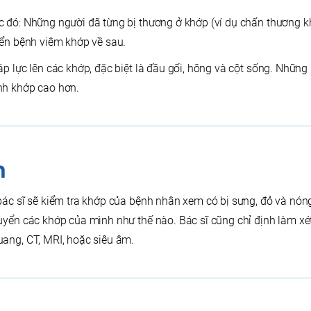
 đó: Những người đã từng bị thương ở khớp (ví dụ chấn thương kh
iển bệnh viêm khớp về sau.
áp lực lên các khớp, đặc biệt là đầu gối, hông và cột sống. Nhữn
nh khớp cao hơn.
n
bác sĩ sẽ kiểm tra khớp của bệnh nhân xem có bị sưng, đỏ và nón
uyển các khớp của mình như thế nào. Bác sĩ cũng chỉ định làm x
ang, CT, MRI, hoặc siêu âm.