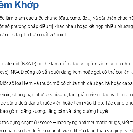
Viêm Khớp
việc làm giảm các triệu chứng (đau, sưng, đỏ…) và cải thiện chức 
ột số phương pháp điều trị khác nhau hoặc kết hợp nhiều phương
ớp nào là phù hợp nhất với mình:
 steroid (NSAID) có thể làm giảm đau và giảm viêm. Ví dụ như th
leve). NSAID cũng có sẵn dưới dạng kem hoặc gel, có thể bôi lên 
Một số loại kem và thuốc mỡ có chứa tinh dầu bạc hà hoặc capsa
steroid, chẳng hạn như prednisone, làm giảm viêm, đau và làm c
được dùng dưới dạng thuốc viên hoặc tiêm vào khớp. Tác dụng ph
y bao gồm loãng xương, tăng cân và tăng đường huyết.
tác dụng chậm (Disease – modifying antirheumatic drugs, viết 
làm chậm sự tiến triển của bệnh viêm khớp dạng thấp và giúp cá