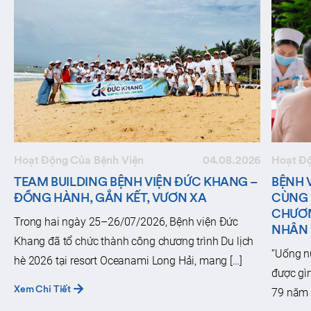
Hoạt Động Của Bệnh Viện
04.08.2026
Hoạt Đ
TEAM BUILDING BỆNH VIỆN ĐỨC KHANG –
BỆNH 
ĐỒNG HÀNH, GẮN KẾT, VƯƠN XA
CÙNG
CHƯƠN
Trong hai ngày 25–26/07/2026, Bệnh viện Đức
NHÂN N
Khang đã tổ chức thành công chương trình Du lịch
“Uống n
hè 2026 tại resort Oceanami Long Hải, mang […]
được gì
Xem Chi Tiết
79 năm 