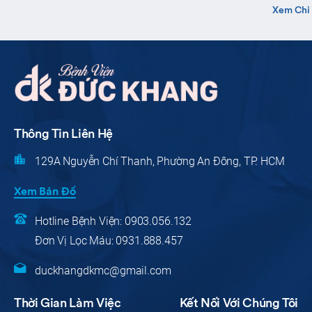
Xem Chi 
Thông Tin Liên Hệ
129A Nguyễn Chí Thanh, Phường An Đông, TP. HCM
Xem Bản Đồ
Hotline Bệnh Viện:
0903.056.132
Đơn Vị Lọc Máu:
0931.888.457
duckhangdkmc@gmail.com
Thời Gian Làm Việc
Kết Nối Với Chúng Tôi