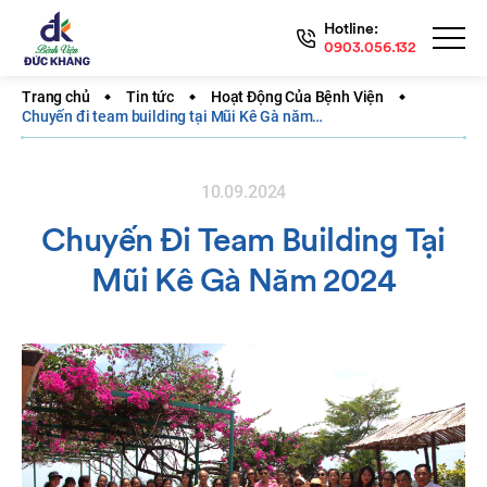
Hotline:
0903.056.132
Trang chủ
Tin tức
Hoạt Động Của Bệnh Viện
Chuyến đi team building tại Mũi Kê Gà năm…
10.09.2024
Chuyến Đi Team Building Tại
Mũi Kê Gà Năm 2024